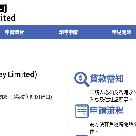
司
ited
申請流程
即時申請
常見問題
 Limited)
貸款需知
申請人必須為香港永久
6室 (荔枝角站D1出口)
入息及住址証明等。
申請流程
為方便客戶隨時隨地全
件。